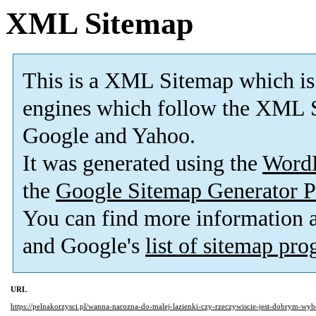
XML Sitemap
This is a XML Sitemap which is
engines which follow the XML S
Google and Yahoo.
It was generated using the
Word
the
Google Sitemap Generator P
You can find more information
and Google's
list of sitemap pr
URL
https://pelnakorzysci.pl/wanna-narozna-do-malej-lazienki-czy-rzeczywiscie-jest-dobrym-wy