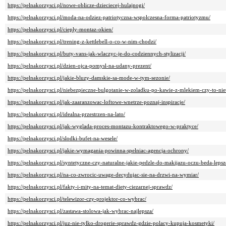
https://pelnakorzysci.pl/nowe-oblicze-dzieciecej-hulajnogi/
https://pelnakorzysci.pl/moda-na-odziez-patriotyczna-wspolczesna-forma-patriotyzmu/
https://pelnakorzysci.pl/cieply-montaz-okien/
https://pelnakorzysci.pl/trening-z-kettlebell-o-co-w-nim-chodzi/
https://pelnakorzysci.pl/buty-vans-jak-wlaczyc-je-do-codziennych-stylizacji/
https://pelnakorzysci.pl/dzien-ojca-pomysl-na-udany-prezent/
https://pelnakorzysci.pl/jakie-bluzy-damskie-sa-mode-w-tym-sezonie/
https://pelnakorzysci.pl/niebezpieczne-bulgotanie-w-zoladku-po-kawie-z-mlekiem-czy-to-niet
https://pelnakorzysci.pl/jak-zaaranzowac-loftowe-wnetrze-poznaj-inspiracje/
https://pelnakorzysci.pl/idealna-przestrzen-na-lato/
https://pelnakorzysci.pl/jak-wyglada-proces-montazu-kontraktowego-w-praktyce/
https://pelnakorzysci.pl/slodki-bufet-na-wesele/
https://pelnakorzysci.pl/jakie-wymagania-powinna-spelniac-agencja-ochrony/
https://pelnakorzysci.pl/syntetyczne-czy-naturalne-jakie-pedzle-do-makijazu-oczu-beda-lepsz
https://pelnakorzysci.pl/na-co-zwrocic-uwage-decydujac-sie-na-drzwi-na-wymiar/
https://pelnakorzysci.pl/fakty-i-mity-na-temat-diety-ciezarnej-sprawdz/
https://pelnakorzysci.pl/telewizor-czy-projektor-co-wybrac/
https://pelnakorzysci.pl/zastawa-stolowa-jak-wybrac-najlepsza/
https://pelnakorzysci.pl/juz-nie-tylko-drogerie-sprawdz-gdzie-polacy-kupuja-kosmetyki/