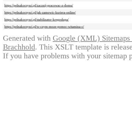
https://pelnakorzysci.pl/zacznij-pracowac-z-domu/
https://pelnakorzysci.pl/jak-zamowic-kuriera-online/
https://pelnakorzysci.pl/stabilizator-kregoslupa/
https://pelnakorzysci.pl/w-czym-moze-pomoc-witamina-c/
Generated with
Google (XML) Sitemaps G
Brachhold
. This XSLT template is releas
If you have problems with your sitemap p