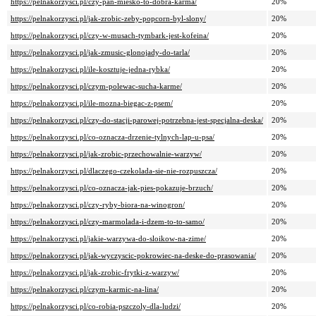
https://pelnakorzysci.pl/czy-pan-miesko-to-dobra-karma/
20%
https://pelnakorzysci.pl/jak-zrobic-zeby-popcorn-byl-slony/
20%
https://pelnakorzysci.pl/czy-w-musach-tymbark-jest-kofeina/
20%
https://pelnakorzysci.pl/jak-zmusic-glonojady-do-tarla/
20%
https://pelnakorzysci.pl/ile-kosztuje-jedna-rybka/
20%
https://pelnakorzysci.pl/czym-polewac-sucha-karme/
20%
https://pelnakorzysci.pl/ile-mozna-biegac-z-psem/
20%
https://pelnakorzysci.pl/czy-do-stacji-parowej-potrzebna-jest-specjalna-deska/
20%
https://pelnakorzysci.pl/co-oznacza-drzenie-tylnych-lap-u-psa/
20%
https://pelnakorzysci.pl/jak-zrobic-przechowalnie-warzyw/
20%
https://pelnakorzysci.pl/dlaczego-czekolada-sie-nie-rozpuszcza/
20%
https://pelnakorzysci.pl/co-oznacza-jak-pies-pokazuje-brzuch/
20%
https://pelnakorzysci.pl/czy-ryby-biora-na-winogron/
20%
https://pelnakorzysci.pl/czy-marmolada-i-dzem-to-to-samo/
20%
https://pelnakorzysci.pl/jakie-warzywa-do-sloikow-na-zime/
20%
https://pelnakorzysci.pl/jak-wyczyscic-pokrowiec-na-deske-do-prasowania/
20%
https://pelnakorzysci.pl/jak-zrobic-frytki-z-warzyw/
20%
https://pelnakorzysci.pl/czym-karmic-na-lina/
20%
https://pelnakorzysci.pl/co-robia-pszczoly-dla-ludzi/
20%