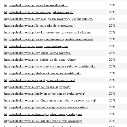
https://pelnakorzysci.pl/jaki-sok-ma-malo-cukru/
20%
https://pelnakorzysci.pl/ile-kosztuje-pokarm-dla-ryb/
20%
https://pelnakorzysci.pl/czy-ciag-pieszo-rowerowy-jest-chodnikiem/
20%
https://pelnakorzysci.pl/ile-ma-deska-do-prasowania/
20%
https://pelnakorzysci.pl/czy-kot-moze-jesc-caly-czas-sucha-karme/
20%
https://pelnakorzysci.pl/jakie-pomidory-sa-najlatwiejsze-w-uprawie/
20%
https://pelnakorzysci.pl/jaka-grota-dla-zbrojnika/
20%
https://pelnakorzysci.pl/czy-sucha-karma-wietrzeje/
20%
https://pelnakorzysci.pl/co-dodaje-sie-do-pasty-rybnej/
20%
https://pelnakorzysci.pl/jakie-przetwory-mozna-robic-w-pazdzierniku/
20%
https://pelnakorzysci.pl/kiedy-wykopac-marchew-i-buraki/
20%
https://pelnakorzysci.pl/czy-ryby-z-puszki-sa-zdrowe/
20%
https://pelnakorzysci.pl/czy-welon-jest-agresywny/
20%
https://pelnakorzysci.pl/kiedy-stosowac-pompe-cyrkulacyjna/
20%
https://pelnakorzysci.pl/jak-dlugo-moze-stac-ryba-w-zalewie-octowej/
20%
https://pelnakorzysci.pl/jak-zrobic-napowietrzanie-w-akwarium/
20%
https://pelnakorzysci.pl/do-czego-jest-pompa-cyrkulacyjna/
20%
https://pelnakorzysci.pl/jak-samemu-zrobic-mus-owocowy/
20%