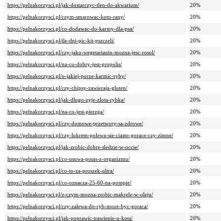
https://pelnakorzysci.pl/jak-dostarczyc-tlen-do-akwarium/
20%
https://pelnakorzysci.pl/czym-smarowac-kotu-rany/
20%
https://pelnakorzysci.pl/co-dodawac-do-karmy-dla-psa/
20%
https://pelnakorzysci.pl/ile-dni-pic-kit-pszczeli/
20%
https://pelnakorzysci.pl/czy-jako-wegetarianin-mozna-jesc-rosol/
20%
https://pelnakorzysci.pl/na-co-dobry-jest-propolis/
20%
https://pelnakorzysci.pl/o-jakiej-porze-karmic-ryby/
20%
https://pelnakorzysci.pl/czy-chipsy-zawieraja-gluten/
20%
https://pelnakorzysci.pl/jak-dlugo-zyje-zlota-rybka/
20%
https://pelnakorzysci.pl/na-co-jest-pierzga/
20%
https://pelnakorzysci.pl/czy-domowe-przetwory-sa-zdrowe/
20%
https://pelnakorzysci.pl/czy-lukrem-polewa-sie-ciasto-gorace-czy-zimne/
20%
https://pelnakorzysci.pl/jak-zrobic-dobre-sledzie-w-occie/
20%
https://pelnakorzysci.pl/co-usuwa-potas-z-organizmu/
20%
https://pelnakorzysci.pl/co-to-za-proszek-ultra/
20%
https://pelnakorzysci.pl/co-oznacza-25-60-na-pompie/
20%
https://pelnakorzysci.pl/z-czym-mozna-zrobic-makrele-w-oleju/
20%
https://pelnakorzysci.pl/czy-zalewa-do-ryb-moze-byc-goraca/
20%
https://pelnakorzysci.pl/jak-poprawic-trawienie-u-kota/
20%