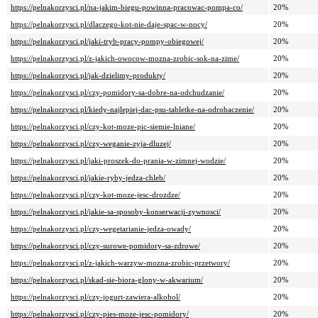
https://pelnakorzysci.pl/na-jakim-biegu-powinna-pracowac-pompa-co/
20%
https://pelnakorzysci.pl/dlaczego-kot-nie-daje-spac-w-nocy/
20%
https://pelnakorzysci.pl/jaki-tryb-pracy-pompy-obiegowej/
20%
https://pelnakorzysci.pl/z-jakich-owocow-mozna-zrobic-sok-na-zime/
20%
https://pelnakorzysci.pl/jak-dzielimy-produkty/
20%
https://pelnakorzysci.pl/czy-pomidory-sa-dobre-na-odchudzanie/
20%
https://pelnakorzysci.pl/kiedy-najlepiej-dac-psu-tabletke-na-odrobaczenie/
20%
https://pelnakorzysci.pl/czy-kot-moze-pic-siemie-lniane/
20%
https://pelnakorzysci.pl/czy-weganie-zyja-dluzej/
20%
https://pelnakorzysci.pl/jaki-proszek-do-prania-w-zimnej-wodzie/
20%
https://pelnakorzysci.pl/jakie-ryby-jedza-chleb/
20%
https://pelnakorzysci.pl/czy-kot-moze-jesc-drozdze/
20%
https://pelnakorzysci.pl/jakie-sa-sposoby-konserwacji-zywnosci/
20%
https://pelnakorzysci.pl/czy-wegetarianie-jedza-owady/
20%
https://pelnakorzysci.pl/czy-surowe-pomidory-sa-zdrowe/
20%
https://pelnakorzysci.pl/z-jakich-warzyw-mozna-zrobic-przetwory/
20%
https://pelnakorzysci.pl/skad-sie-biora-glony-w-akwarium/
20%
https://pelnakorzysci.pl/czy-jogurt-zawiera-alkohol/
20%
https://pelnakorzysci.pl/czy-pies-moze-jesc-pomidory/
20%