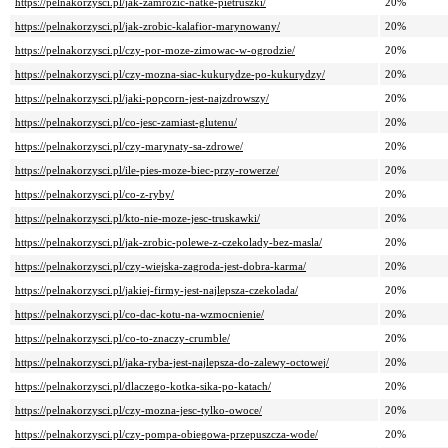
https://pelnakorzysci.pl/jak-zamrozic-natke-pietruszki/
20%
https://pelnakorzysci.pl/jak-zrobic-kalafior-marynowany/
20%
https://pelnakorzysci.pl/czy-por-moze-zimowac-w-ogrodzie/
20%
https://pelnakorzysci.pl/czy-mozna-siac-kukurydze-po-kukurydzy/
20%
https://pelnakorzysci.pl/jaki-popcorn-jest-najzdrowszy/
20%
https://pelnakorzysci.pl/co-jesc-zamiast-glutenu/
20%
https://pelnakorzysci.pl/czy-marynaty-sa-zdrowe/
20%
https://pelnakorzysci.pl/ile-pies-moze-biec-przy-rowerze/
20%
https://pelnakorzysci.pl/co-z-ryby/
20%
https://pelnakorzysci.pl/kto-nie-moze-jesc-truskawki/
20%
https://pelnakorzysci.pl/jak-zrobic-polewe-z-czekolady-bez-masla/
20%
https://pelnakorzysci.pl/czy-wiejska-zagroda-jest-dobra-karma/
20%
https://pelnakorzysci.pl/jakiej-firmy-jest-najlepsza-czekolada/
20%
https://pelnakorzysci.pl/co-dac-kotu-na-wzmocnienie/
20%
https://pelnakorzysci.pl/co-to-znaczy-crumble/
20%
https://pelnakorzysci.pl/jaka-ryba-jest-najlepsza-do-zalewy-octowej/
20%
https://pelnakorzysci.pl/dlaczego-kotka-sika-po-katach/
20%
https://pelnakorzysci.pl/czy-mozna-jesc-tylko-owoce/
20%
https://pelnakorzysci.pl/czy-pompa-obiegowa-przepuszcza-wode/
20%