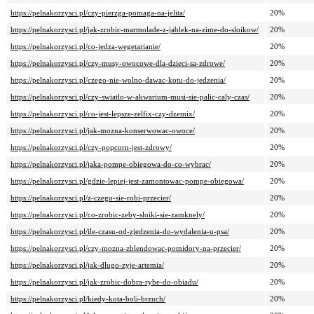
https://pelnakorzysci.pl/czy-pierzga-pomaga-na-jelita/
20%
https://pelnakorzysci.pl/jak-zrobic-marmolade-z-jablek-na-zime-do-sloikow/
20%
https://pelnakorzysci.pl/co-jedza-wegetarianie/
20%
https://pelnakorzysci.pl/czy-musy-owocowe-dla-dzieci-sa-zdrowe/
20%
https://pelnakorzysci.pl/czego-nie-wolno-dawac-kotu-do-jedzenia/
20%
https://pelnakorzysci.pl/czy-swiatlo-w-akwarium-musi-sie-palic-caly-czas/
20%
https://pelnakorzysci.pl/co-jest-lepsze-zelfix-czy-dzemix/
20%
https://pelnakorzysci.pl/jak-mozna-konserwowac-owoce/
20%
https://pelnakorzysci.pl/czy-popcorn-jest-zdrowy/
20%
https://pelnakorzysci.pl/jaka-pompe-obiegowa-do-co-wybrac/
20%
https://pelnakorzysci.pl/gdzie-lepiej-jest-zamontowac-pompe-obiegowa/
20%
https://pelnakorzysci.pl/z-czego-sie-robi-przecier/
20%
https://pelnakorzysci.pl/co-zrobic-zeby-sloiki-sie-zamknely/
20%
https://pelnakorzysci.pl/ile-czasu-od-zjedzenia-do-wydalenia-u-psa/
20%
https://pelnakorzysci.pl/czy-mozna-zblendowac-pomidory-na-przecier/
20%
https://pelnakorzysci.pl/jak-dlugo-zyje-artemia/
20%
https://pelnakorzysci.pl/jak-zrobic-dobra-rybe-do-obiadu/
20%
https://pelnakorzysci.pl/kiedy-kota-boli-brzuch/
20%