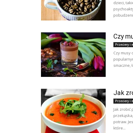
dzieci, tak
psychoakt
pobudzenie
Czy mu
Przeciery 
Czy musy 
popularnym
smaczne, ł
Jak zr
Przeciery 
Jak zrobić 
przekąska,
potraw. Je
które...