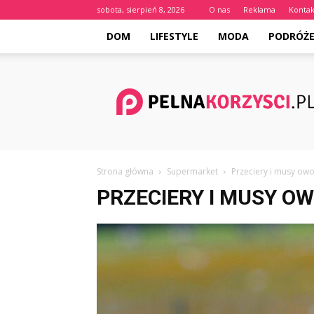
sobota, sierpień 8, 2026
O nas
Reklama
Kontak
DOM
LIFESTYLE
MODA
PODRÓŻ
Pelnakorzysci.pl
Strona główna
Supermarket
Przeciery i musy ow
PRZECIERY I MUSY O