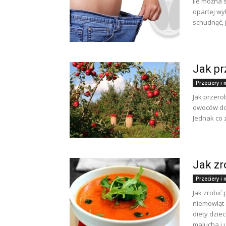
Ile można 
opartej wy
schudnąć, j
Jak pr
Przeciery 
Jak przero
owoców dos
Jednak co 
Jak zr
Przeciery 
Jak zrobić
niemowląt
diety dzie
malucha i 