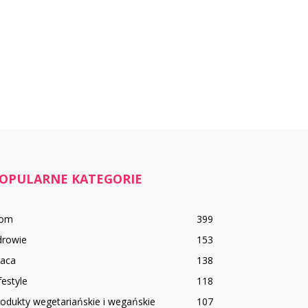
OPULARNE KATEGORIE
om
399
drowie
153
raca
138
festyle
118
odukty wegetariańskie i wegańskie
107