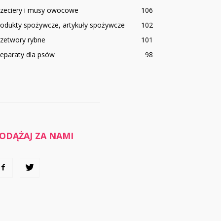
rzeciery i musy owocowe
106
rodukty spożywcze, artykuły spożywcze
102
rzetwory rybne
101
eparaty dla psów
98
ODĄŻAJ ZA NAMI