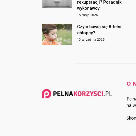
rekuperacji? Poradnik
wykonawcy
15 maja 2026
Czym bawią się 8-letni
chłopcy?
10 września 2025
O 
Peln
na w
Skon