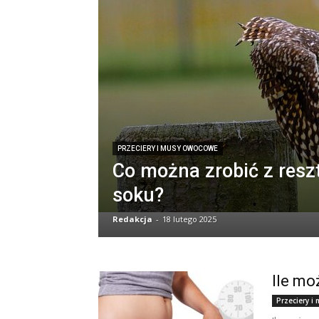
PRZECIERY I MUSY OWOCOWE
Co można zrobić z resz
soku?
Redakcja
-
18 lutego 2025
Ile m
Przeciery 