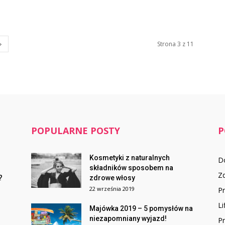
Strona 3 z 11
POPULARNE POSTY
P
Kosmetyki z naturalnych
D
składników sposobem na
Z
?
zdrowe włosy
22 września 2019
P
Li
Majówka 2019 – 5 pomysłów na
niezapomniany wyjazd!
Pr