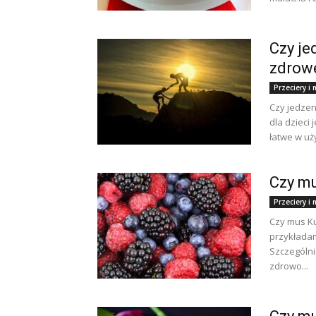
Czy je
zdrow
Przeciery 
Czy jedzen
dla dzieci
łatwe w uży
Czy mu
Przeciery 
Czy mus Ku
przykładam
Szczególni
zdrowo...