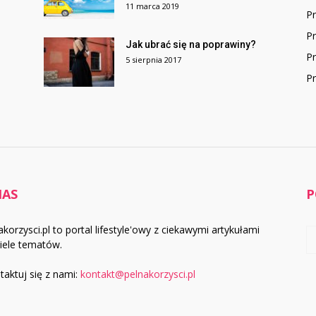
11 marca 2019
P
P
Jak ubrać się na poprawiny?
P
5 sierpnia 2017
Pr
NAS
P
akorzysci.pl to portal lifestyle'owy z ciekawymi artykułami
iele tematów.
taktuj się z nami:
kontakt@pelnakorzysci.pl