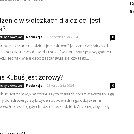
C
Re
dzenie w słoiczkach dla dzieci jest
e?
Redakcja
-
2 października 2024
i musy owocowe
0
ie w słoiczkach dla dzieci jest zdrowe? Jedzenie w słoiczkach
 jest popularne wśród wielu rodziców, ponieważ jest wygodne i
ciu. Jednak wiele osób zastanawia się, czy tego...
s Kubuś jest zdrowy?
Redakcja
-
28 września 2024
i musy owocowe
0
buś jest zdrowy? W dzisiejszych czasach coraz większą uwagę
y do zdrowego stylu życia i odpowiedniego odżywiania.
e ważne jest to, gdy chodzi o nasze dzieci. Chcemy, aby rosły