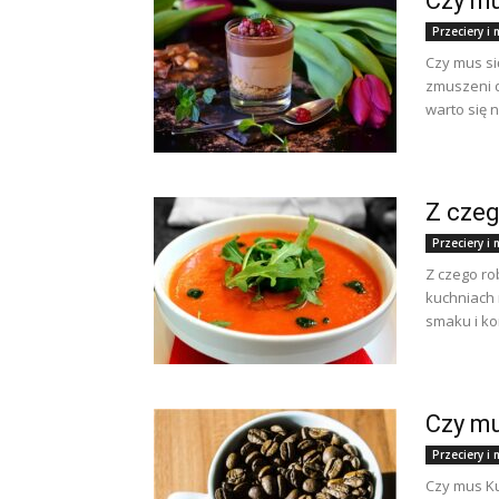
Czy mu
Przeciery 
Czy mus si
zmuszeni d
warto się 
Z czeg
Przeciery 
Z czego rob
kuchniach n
smaku i ko
Czy m
Przeciery 
Czy mus Ku