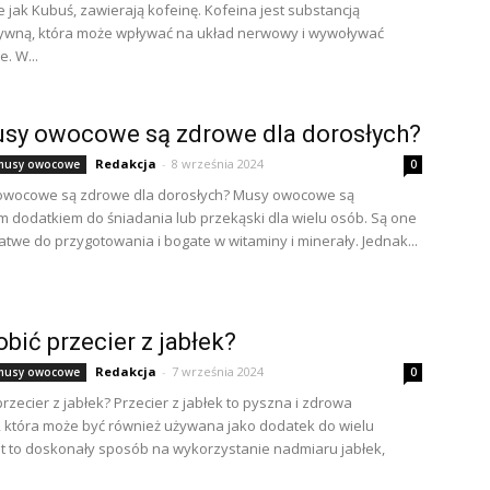
ie jak Kubuś, zawierają kofeinę. Kofeina jest substancją
ywną, która może wpływać na układ nerwowy i wywoływać
. W...
sy owocowe są zdrowe dla dorosłych?
Redakcja
-
8 września 2024
i musy owocowe
0
owocowe są zdrowe dla dorosłych? Musy owocowe są
 dodatkiem do śniadania lub przekąski dla wielu osób. Są one
atwe do przygotowania i bogate w witaminy i minerały. Jednak...
obić przecier z jabłek?
Redakcja
-
7 września 2024
i musy owocowe
0
przecier z jabłek? Przecier z jabłek to pyszna i zdrowa
 która może być również używana jako dodatek do wielu
st to doskonały sposób na wykorzystanie nadmiaru jabłek,