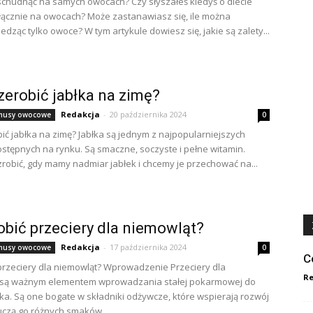
schudnąć na samych owocach? Czy słyszałeś kiedyś o diecie
łącznie na owocach? Może zastanawiasz się, ile można
edząc tylko owoce? W tym artykule dowiesz się, jakie są zalety...
zerobić jabłka na zimę?
Redakcja
-
20 października 2024
i musy owocowe
0
bić jabłka na zimę? Jabłka są jednym z najpopularniejszych
tępnych na rynku. Są smaczne, soczyste i pełne witamin.
zrobić, gdy mamy nadmiar jabłek i chcemy je przechować na...
obić przeciery dla niemowląt?
Redakcja
-
17 października 2024
i musy owocowe
0
C
 przeciery dla niemowląt? Wprowadzenie Przeciery dla
Re
 są ważnym elementem wprowadzania stałej pokarmowej do
cka. Są one bogate w składniki odżywcze, które wspierają rozwój
uczą go różnych smaków....