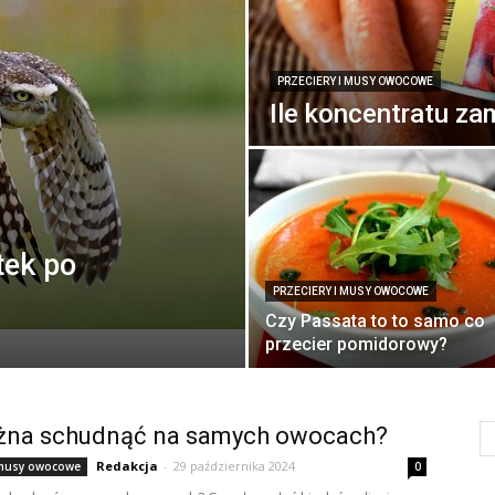
PRZECIERY I MUSY OWOCOWE
Ile koncentratu za
tek po
PRZECIERY I MUSY OWOCOWE
Czy Passata to to samo co
przecier pomidorowy?
ożna schudnąć na samych owocach?
Redakcja
-
29 października 2024
i musy owocowe
0