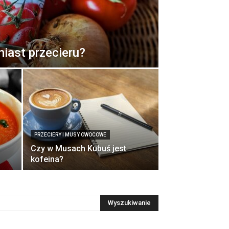
miast przecieru?
PRZECIERY I MUSY OWOCOWE
Czy w Musach Kubuś jest
kofeina?