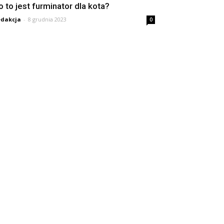
o to jest furminator dla kota?
dakcja
-
8 grudnia 2023
0