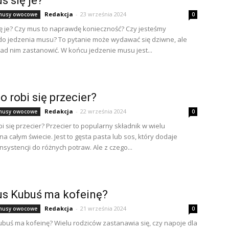
s się je?
Redakcja
-
23 września 2024
i musy owocowe
0
ę je? Czy mus to naprawdę konieczność? Czy jesteśmy
o jedzenia musu? To pytanie może wydawać się dziwne, ale
nad nim zastanowić. W końcu jedzenie musu jest...
o robi się przecier?
Redakcja
-
22 września 2024
i musy owocowe
0
i się przecier? Przecier to popularny składnik w wielu
a całym świecie. Jest to gęsta pasta lub sos, który dodaje
nsystencji do różnych potraw. Ale z czego...
us Kubuś ma kofeinę?
Redakcja
-
21 września 2024
i musy owocowe
0
buś ma kofeinę? Wielu rodziców zastanawia się, czy napoje dla