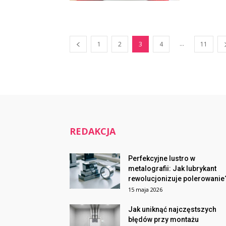
...
1
2
3
4
11
REDAKCJA
Perfekcyjne lustro w
metalografii: Jak lubrykant
rewolucjonizuje polerowanie
15 maja 2026
Jak uniknąć najczęstszych
błędów przy montażu