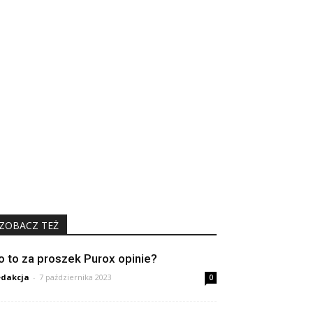
ZOBACZ TEŻ
o to za proszek Purox opinie?
dakcja
-
7 października 2023
0