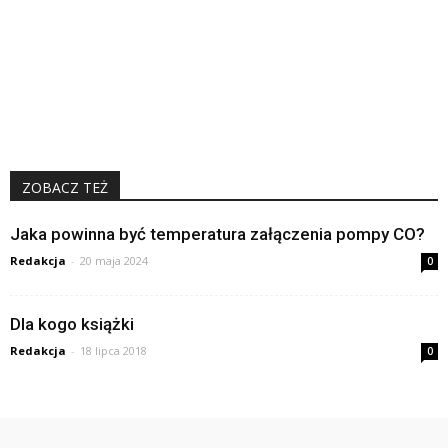
ZOBACZ TEŻ
Jaka powinna być temperatura załączenia pompy CO?
Redakcja
-
20 maja 2024
0
Dla kogo książki
Redakcja
-
18 lipca 2018
0