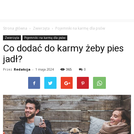
Strona główna
Zwierzęta
Pojemniki na karmę dla psów
Zwierzęta
Pojemniki na karmę dla psów
Co dodać do karmy żeby pies
jadł?
Przez
Redakcja
-
1 maja 2024
365
0