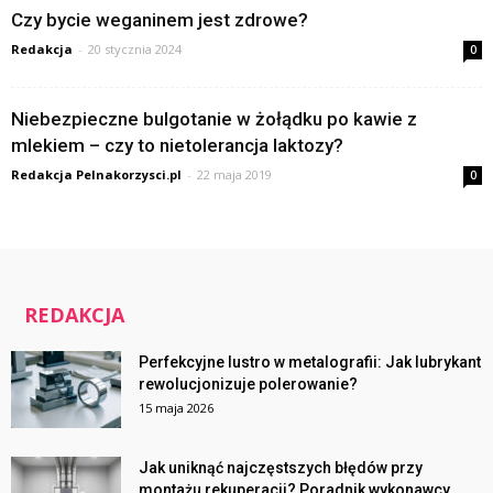
Czy bycie weganinem jest zdrowe?
Redakcja
-
20 stycznia 2024
0
Niebezpieczne bulgotanie w żołądku po kawie z
mlekiem – czy to nietolerancja laktozy?
Redakcja Pelnakorzysci.pl
-
22 maja 2019
0
REDAKCJA
Perfekcyjne lustro w metalografii: Jak lubrykant
rewolucjonizuje polerowanie?
15 maja 2026
Jak uniknąć najczęstszych błędów przy
montażu rekuperacji? Poradnik wykonawcy