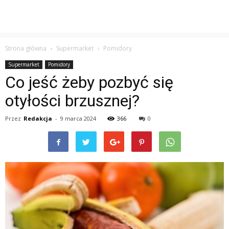
Strona główna
Supermarket
Pomidory
Supermarket
Pomidory
Co jeść żeby pozbyć się
otyłości brzusznej?
Przez
Redakcja
-
9 marca 2024
366
0