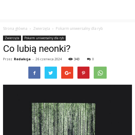
Strona główna
Zwierzęta
Pokarm uniwersalny dla ryb
Zwierzęta
Pokarm uniwersalny dla ryb
Co lubią neonki?
Przez
Redakcja
-
26 czerwca 2024
343
0