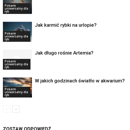
Pokarm
uniwersalny dla
ryb
Jak karmić rybki na urlopie?
Pokarm
uniwersalny dla
ryb
Jak długo rośnie Artemia?
Pokarm
uniwersalny dla
ryb
W jakich godzinach światło w akwarium?
Pokarm
uniwersalny dla
ryb
ZOSTAW ODPOWIEDŹ