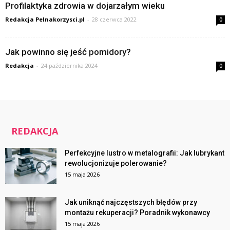
Profilaktyka zdrowia w dojarzałym wieku
Redakcja Pelnakorzysci.pl
-
28 czerwca 2022
0
Jak powinno się jeść pomidory?
Redakcja
-
24 października 2024
0
REDAKCJA
Perfekcyjne lustro w metalografii: Jak lubrykant
rewolucjonizuje polerowanie?
15 maja 2026
Jak uniknąć najczęstszych błędów przy
montażu rekuperacji? Poradnik wykonawcy
15 maja 2026