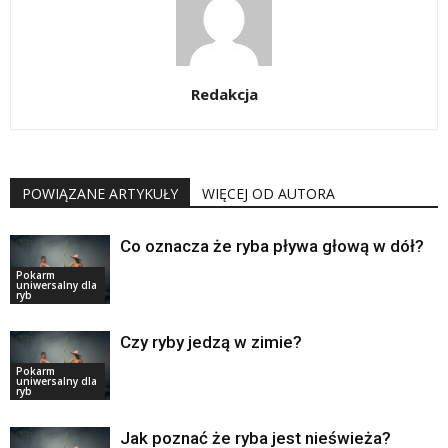
Redakcja
POWIĄZANE ARTYKUŁY
WIĘCEJ OD AUTORA
Co oznacza że ryba pływa głową w dół?
Pokarm
uniwersalny dla
ryb
Czy ryby jedzą w zimie?
Pokarm
uniwersalny dla
ryb
Jak poznać że ryba jest nieświeża?