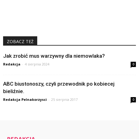
ZOBACZ TEŻ
Jak zrobić mus warzywny dla niemowlaka?
Redakcja
-
4 sierpnia 2024
0
ABC biustonoszy, czyli przewodnik po kobiecej
bieliźnie.
Redakcja Pelnakorzysci
-
25 sierpnia 2017
0