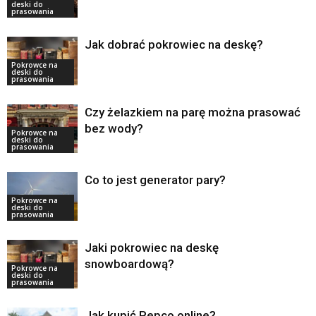
deski do
prasowania
Jak dobrać pokrowiec na deskę?
Pokrowce na
deski do
prasowania
Czy żelazkiem na parę można prasować
bez wody?
Pokrowce na
deski do
prasowania
Co to jest generator pary?
Pokrowce na
deski do
prasowania
Jaki pokrowiec na deskę
snowboardową?
Pokrowce na
deski do
prasowania
Jak kupić Pepco online?