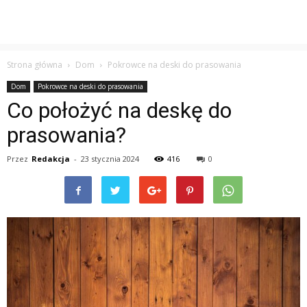
Strona główna
Dom
Pokrowce na deski do prasowania
Dom
Pokrowce na deski do prasowania
Co położyć na deskę do
prasowania?
Przez
Redakcja
-
23 stycznia 2024
416
0