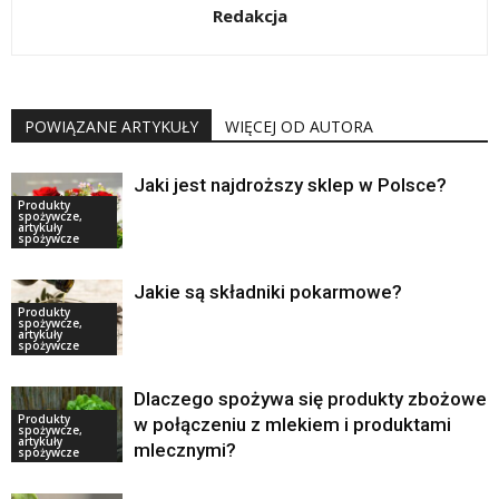
Redakcja
POWIĄZANE ARTYKUŁY
WIĘCEJ OD AUTORA
Jaki jest najdroższy sklep w Polsce?
Produkty
spożywcze,
artykuły
spożywcze
Jakie są składniki pokarmowe?
Produkty
spożywcze,
artykuły
spożywcze
Dlaczego spożywa się produkty zbożowe
Produkty
w połączeniu z mlekiem i produktami
spożywcze,
artykuły
mlecznymi?
spożywcze