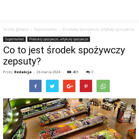
Strona główna
Supermarket
Produkty spożywcze, artykuły spożywcze
Supermarket
Produkty spożywcze, artykuły spożywcze
Co to jest środek spożywczy
zepsuty?
Przez
Redakcja
-
26 marca 2024
401
0