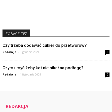
ZOBACZ TEŻ
Czy trzeba dodawać cukier do przetworów?
Redakcja
-
9 grudnia 2024
0
Czym umyć żeby kot nie sikał na podłogę?
Redakcja
-
1 listopada 2024
0
REDAKCJA