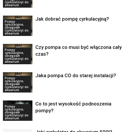
(cyrkulatory) do
akwarium
Jak dobrać pompę cyrkulacyjną?
Pompy
cyrkulacyjne,
obiegowe
(cyrkulatory) do
akwarium
Czy pompa co musi być włączona cały
Pompy
cyrkulacyjne,
czas?
obiegowe
(cyrkulatory) do
akwarium
Jaka pompa CO do starej instalacji?
Pompy
cyrkulacyjne,
obiegowe
(cyrkulatory) do
akwarium
Co to jest wysokość podnoszenia
Pompy
cyrkulacyjne,
pompy?
obiegowe
(cyrkulatory) do
akwarium