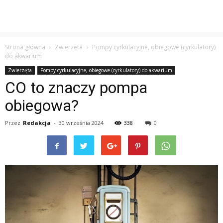
Strona główna
Zwierzęta
Pompy cyrkulacyjne, obiegowe (cyrkulatory)
do akwarium
Zwierzęta
Pompy cyrkulacyjne, obiegowe (cyrkulatory) do akwarium
CO to znaczy pompa
obiegowa?
Przez
Redakcja
-
30 września 2024
338
0