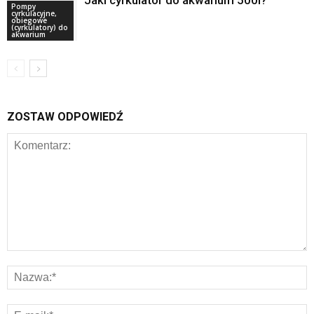
Jaki cyrkulator do akwarium 500l?
Pompy
cyrkulacyjne,
obiegowe
(cyrkulatory) do
akwarium
ZOSTAW ODPOWIEDŹ