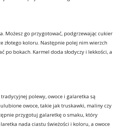
ta. Możesz go przygotować, podgrzewając cukier
rze złotego koloru. Następnie polej nim wierzch
ać po bokach. Karmel doda słodyczy i lekkości, a
 tradycyjnej polewy, owoce i galaretka są
ubione owoce, takie jak truskawki, maliny czy
astępnie przygotuj galaretkę o smaku, który
laretka nada ciastu świeżości i koloru, a owoce