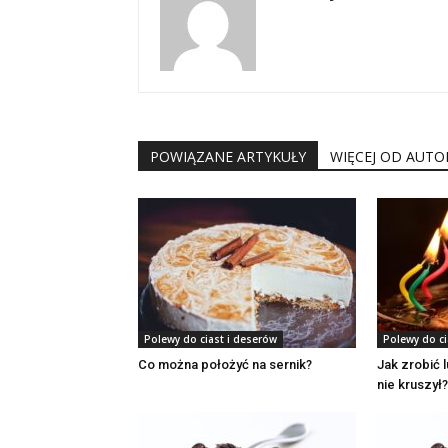
POWIĄZANE ARTYKUŁY
WIĘCEJ OD AUTO
Polewy do ciast i deserów
Polewy do ci
Co można położyć na sernik?
Jak zrobić l
nie kruszył?