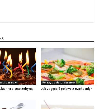
RA
ast i deserów
Polewy do ciast i deserów
ukier na ciasto żeby się
Jak zagęścić polewę z czekolady?