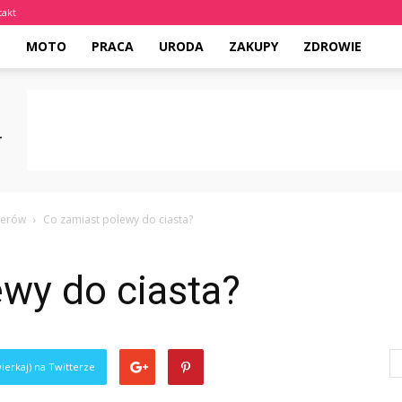
takt
E
MOTO
PRACA
URODA
ZAKUPY
ZDROWIE
serów
Co zamiast polewy do ciasta?
wy do ciasta?
ierkaj) na Twitterze