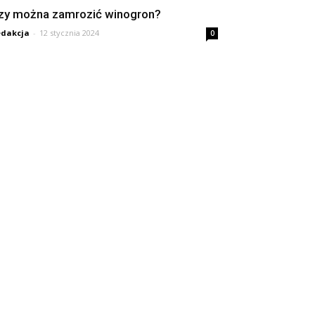
zy można zamrozić winogron?
dakcja
-
12 stycznia 2024
0