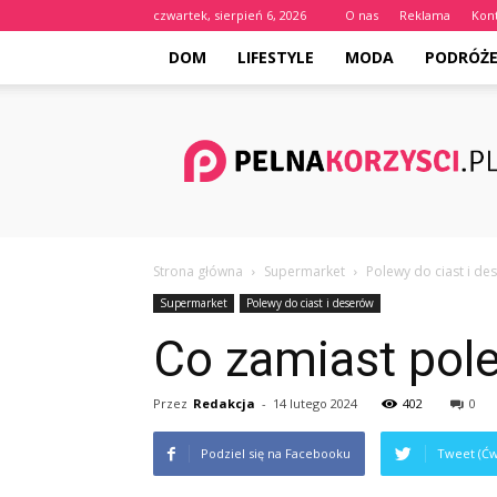
czwartek, sierpień 6, 2026
O nas
Reklama
Kon
DOM
LIFESTYLE
MODA
PODRÓŻ
Pelnakorzysci.pl
Strona główna
Supermarket
Polewy do ciast i de
Supermarket
Polewy do ciast i deserów
Co zamiast pole
Przez
Redakcja
-
14 lutego 2024
402
0
Podziel się na Facebooku
Tweet (Ćw