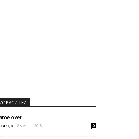
ZOBACZ TEŻ
ame over.
dakcja
-
8 sierpnia 2018
0