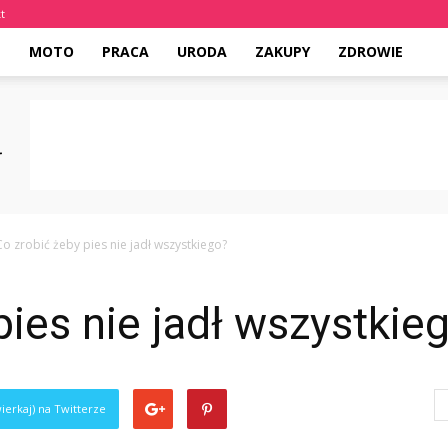
t
E
MOTO
PRACA
URODA
ZAKUPY
ZDROWIE
Co zrobić żeby pies nie jadł wszystkiego?
pies nie jadł wszystkie
ierkaj) na Twitterze