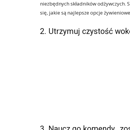
niezbędnych składników odżywczych. S
się, jakie są najlepsze opcje żywieniow
2. Utrzymuj czystość wo
3. Naucz go komendy „zost