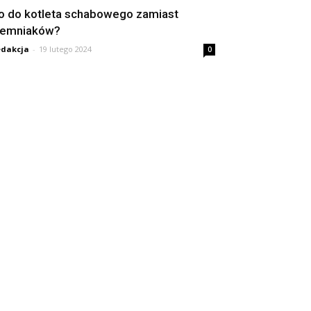
o do kotleta schabowego zamiast
iemniaków?
dakcja
-
19 lutego 2024
0