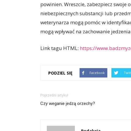
powinien. Wreszcie, zabezpiecz swoje 
niebezpiecznych substancji lub przedm
weterynarza mogą pomóc w identyfika
mogą wpływać na zachowanie jedzenia 
Link tagu HTML:
https://www.badzmyzd
PODZIEL SIĘ
Facebook
Twit
Poprzedni artykuł
Czy weganie jedzą orzechy?
Redakcja