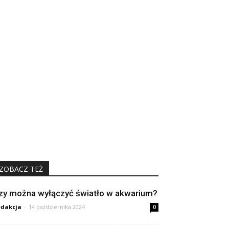
ZOBACZ TEŻ
zy można wyłączyć światło w akwarium?
dakcja
-
14 października 2024
0