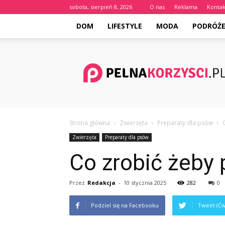
sobota, sierpień 8, 2026
O nas
Reklama
Kontak
DOM
LIFESTYLE
MODA
PODRÓŻ
Pelnakorzysci.pl
Strona główna
Zwierzęta
Preparaty dla psów
Zwierzęta
Preparaty dla psów
Co zrobić żeby 
Przez
Redakcja
-
10 stycznia 2025
282
0
Podziel się na Facebooku
Tweet (Ćw