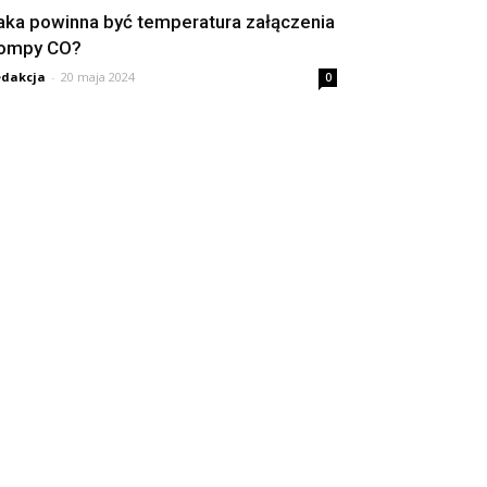
aka powinna być temperatura załączenia
ompy CO?
dakcja
-
20 maja 2024
0