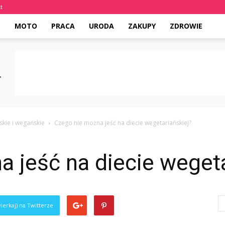
t
E
MOTO
PRACA
URODA
ZAKUPY
ZDROWIE
skie i wegańskie
Czego nie można jeść na diecie wegetariańskiej?
 jeść na diecie wegeta
ierkaj) na Twitterze