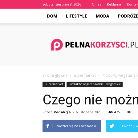
sobota, sierpień 8, 2026
O nas
Reklama
Kontak
DOM
LIFESTYLE
MODA
PODRÓŻ
Pelnakorzysci.pl
Strona główna
Supermarket
Produkty wegetariań
Supermarket
Produkty wegetariańskie i wegańskie
Czego nie można
Przez
Redakcja
-
6 listopada 2023
475
0
Podziel się na Facebooku
Tweet (Ćw