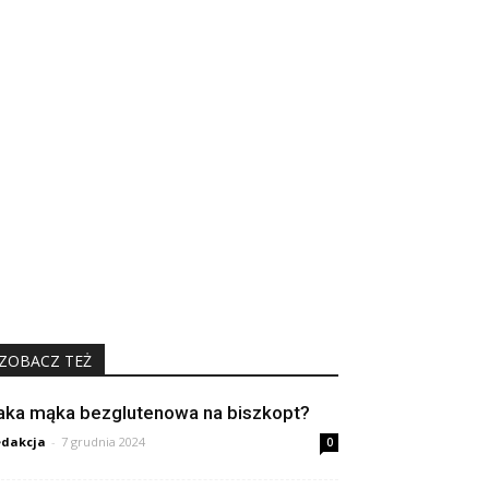
ZOBACZ TEŻ
aka mąka bezglutenowa na biszkopt?
dakcja
-
7 grudnia 2024
0