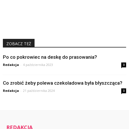
ZOBACZ TEŻ
Po co pokrowiec na deskę do prasowania?
Redakcja
-
4 października 2023
0
Co zrobić żeby polewa czekoladowa była błyszcząca?
Redakcja
-
21 października 2024
0
REDAKCJA