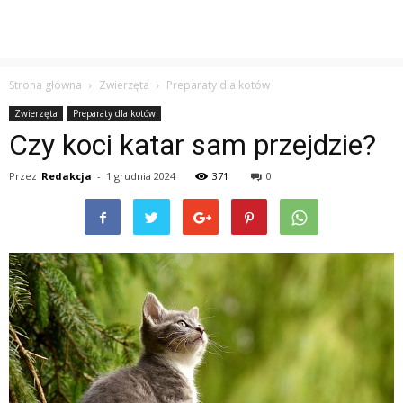
Strona główna
Zwierzęta
Preparaty dla kotów
Zwierzęta
Preparaty dla kotów
Czy koci katar sam przejdzie?
Przez
Redakcja
-
1 grudnia 2024
371
0