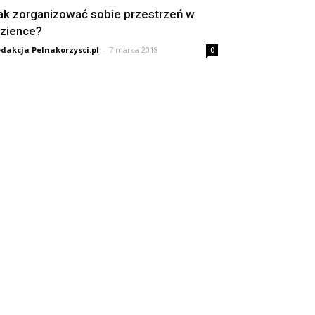
ak zorganizować sobie przestrzeń w
azience?
dakcja Pelnakorzysci.pl
-
7 marca 2018
0