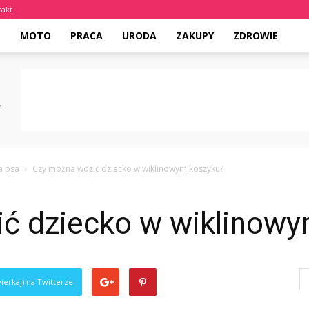
takt
E
MOTO
PRACA
URODA
ZAKUPY
ZDROWIE
a psa
Czy można wozić dziecko w wiklinowym koszyku?
ć dziecko w wiklinowy
ierkaj) na Twitterze