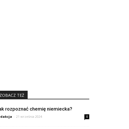
ZOBACZ TEŻ
ak rozpoznać chemię niemiecka?
dakcja
-
21 września 2024
0