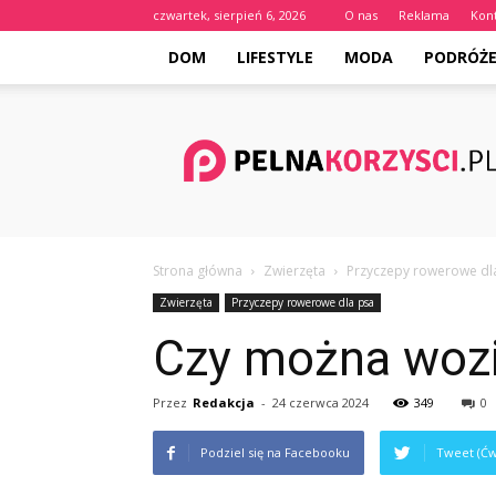
czwartek, sierpień 6, 2026
O nas
Reklama
Kon
DOM
LIFESTYLE
MODA
PODRÓŻ
Pelnakorzysci.pl
Strona główna
Zwierzęta
Przyczepy rowerowe dl
Zwierzęta
Przyczepy rowerowe dla psa
Czy można wozi
Przez
Redakcja
-
24 czerwca 2024
349
0
Podziel się na Facebooku
Tweet (Ćw