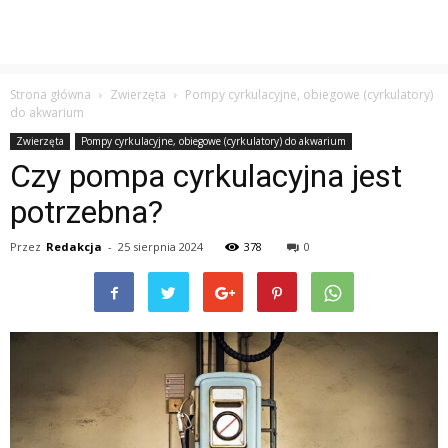
Strona główna
Zwierzęta
Pompy cyrkulacyjne, obiegowe (cyrkulatory)
do akwarium
Zwierzęta
Pompy cyrkulacyjne, obiegowe (cyrkulatory) do akwarium
Czy pompa cyrkulacyjna jest
potrzebna?
Przez
Redakcja
-
25 sierpnia 2024
378
0