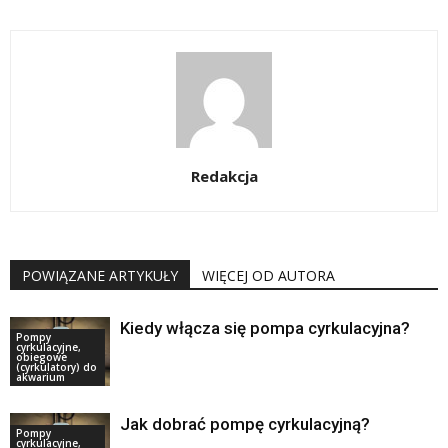
Redakcja
POWIĄZANE ARTYKUŁY
WIĘCEJ OD AUTORA
Kiedy włącza się pompa cyrkulacyjna?
Pompy
cyrkulacyjne,
obiegowe
(cyrkulatory) do
akwarium
Jak dobrać pompę cyrkulacyjną?
Pompy
cyrkulacyjne,