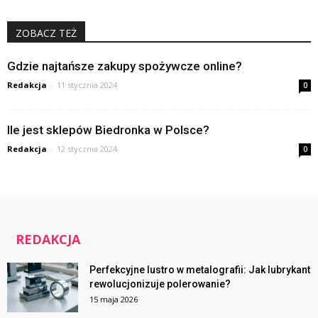
ZOBACZ TEŻ
Gdzie najtańsze zakupy spożywcze online?
Redakcja
-
11 stycznia 2024
0
Ile jest sklepów Biedronka w Polsce?
Redakcja
-
12 stycznia 2024
0
REDAKCJA
Perfekcyjne lustro w metalografii: Jak lubrykant
rewolucjonizuje polerowanie?
15 maja 2026