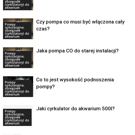
obiegowe
(cyrkulatory) do
akwarium
Czy pompa co musi być włączona cały
Pompy
cyrkulacyjne,
czas?
obiegowe
(cyrkulatory) do
akwarium
Jaka pompa CO do starej instalacji?
Pompy
cyrkulacyjne,
obiegowe
(cyrkulatory) do
akwarium
Co to jest wysokość podnoszenia
Pompy
cyrkulacyjne,
pompy?
obiegowe
(cyrkulatory) do
akwarium
Jaki cyrkulator do akwarium 500l?
Pompy
cyrkulacyjne,
obiegowe
(cyrkulatory) do
akwarium