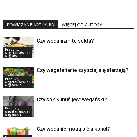
POWIĄZANE ARTYKUŁY
WIĘCEJ OD AUTORA
Czy weganizm to sekta?
Produkty
wegetariańskie i
wegańskie
Czy wegetarianie szybciej się starzeją?
Produkty
wegetariańskie i
wegańskie
Czy sok Kubuś jest wegański?
Produkty
wegetariańskie i
wegańskie
Czy weganie mogą pić alkohol?