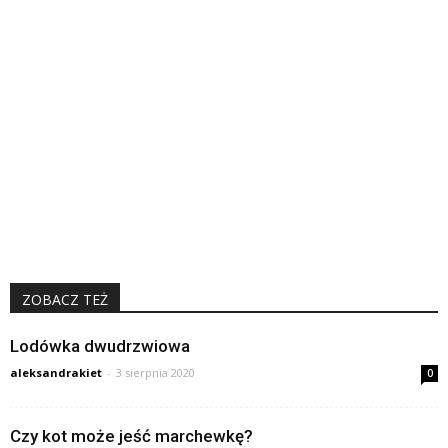
ZOBACZ TEŻ
Lodówka dwudrzwiowa
aleksandrakiet
-
3 sierpnia 2020
0
Czy kot może jeść marchewkę?