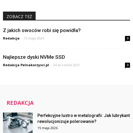
ZOBACZ TEŻ
Z jakich owoców robi się powidła?
Redakcja
-
15 maja 2024
0
Najlepsze dyski NVMe SSD
Redakcja Pelnakorzysci.pl
-
24 września 2021
0
REDAKCJA
Perfekcyjne lustro w metalografii: Jak lubrykant
rewolucjonizuje polerowanie?
15 maja 2026