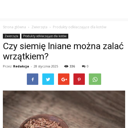
Strona główna
Zwierzęta
Produkty odkłaczające dla kotów
Zwierzęta
Produkty odkłaczające dla kotów
Czy siemię lniane można zalać
wrzątkiem?
Przez
Redakcja
-
28 stycznia 2025
336
0