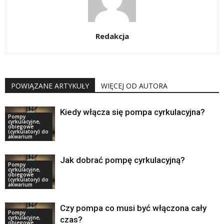
Redakcja
POWIĄZANE ARTYKUŁY
WIĘCEJ OD AUTORA
Kiedy włącza się pompa cyrkulacyjna?
Pompy
cyrkulacyjne,
obiegowe
(cyrkulatory) do
akwarium
Jak dobrać pompę cyrkulacyjną?
Pompy
cyrkulacyjne,
obiegowe
(cyrkulatory) do
akwarium
Czy pompa co musi być włączona cały
Pompy
cyrkulacyjne,
czas?
obiegowe