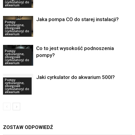
(cyrkulatory) do
akwarium
Jaka pompa CO do starej instalacji?
Pompy
cyrkulacyjne,
obiegowe
(cyrkulatory) do
akwarium
Co to jest wysokość podnoszenia
Pompy
cyrkulacyjne,
pompy?
obiegowe
(cyrkulatory) do
akwarium
Jaki cyrkulator do akwarium 500l?
Pompy
cyrkulacyjne,
obiegowe
(cyrkulatory) do
akwarium
ZOSTAW ODPOWIEDŹ