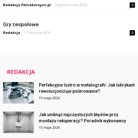
Redakcja Pelnakorzysci.pl
-
3 października 2019
0
Gry zespołowe
Redakcja
-
17 stycznia 2019
0
REDAKCJA
Perfekcyjne lustro w metalografii: Jak lubrykant
rewolucjonizuje polerowanie?
15 maja 2026
Jak uniknąć najczęstszych błędów przy
montażu rekuperacji? Poradnik wykonawcy
15 maja 2026