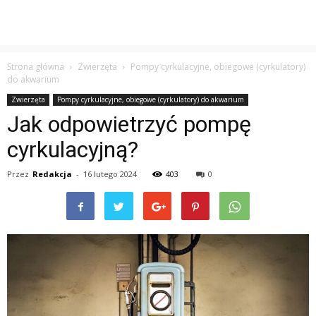
Strona główna
Zwierzęta
Pompy cyrkulacyjne, obiegowe (cyrkulatory)
do akwarium
Zwierzęta
Pompy cyrkulacyjne, obiegowe (cyrkulatory) do akwarium
Jak odpowietrzyć pompę
cyrkulacyjną?
Przez
Redakcja
-
16 lutego 2024
403
0