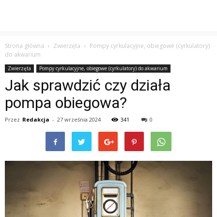
Strona główna
Zwierzęta
Pompy cyrkulacyjne, obiegowe (cyrkulatory)
do akwarium
Zwierzęta
Pompy cyrkulacyjne, obiegowe (cyrkulatory) do akwarium
Jak sprawdzić czy działa
pompa obiegowa?
Przez
Redakcja
-
27 września 2024
341
0