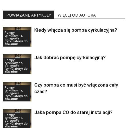
POWIĄZANE ARTYKUŁY
WIĘCEJ OD AUTORA
Kiedy włącza się pompa cyrkulacyjna?
Pompy
cyrkulacyjne,
obiegowe
(cyrkulatory) do
akwarium
Jak dobrać pompę cyrkulacyjną?
Pompy
cyrkulacyjne,
obiegowe
(cyrkulatory) do
akwarium
Czy pompa co musi być włączona cały
Pompy
cyrkulacyjne,
czas?
obiegowe
(cyrkulatory) do
akwarium
Jaka pompa CO do starej instalacji?
Pompy
cyrkulacyjne,
obiegowe
(cyrkulatory) do
akwarium