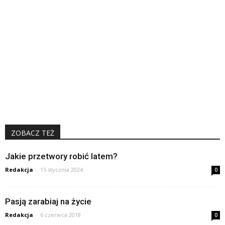
ZOBACZ TEŻ
Jakie przetwory robić latem?
Redakcja
-
15 stycznia 2024
0
Pasją zarabiaj na życie
Redakcja
-
6 czerwca 2018
0