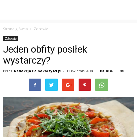
Strona główna
Zdrowie
Zdrowie
Jeden obfity posiłek
wystarczy?
Przez
Redakcja Pelnakorzysci.pl
-
11 kwietnia 2018
1836
0