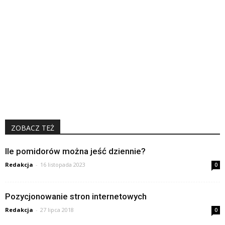
ZOBACZ TEŻ
Ile pomidorów można jeść dziennie?
Redakcja
-
16 listopada 2023
0
Pozycjonowanie stron internetowych
Redakcja
-
27 lipca 2018
0