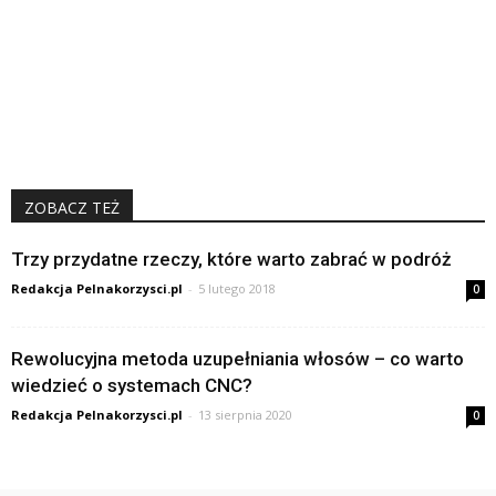
ZOBACZ TEŻ
Trzy przydatne rzeczy, które warto zabrać w podróż
Redakcja Pelnakorzysci.pl
-
5 lutego 2018
0
Rewolucyjna metoda uzupełniania włosów – co warto
wiedzieć o systemach CNC?
Redakcja Pelnakorzysci.pl
-
13 sierpnia 2020
0