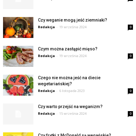
Czy weganie mogą jeść ziemniaki?
Redakcja
-
19 września 2024
0
Czym można zastąpić mięso?
Redakcja
-
19 września 2024
0
Czego nie można jeść na diecie
wegetariańskiej?
Redakcja
-
6 listopada 2023
0
Czy warto przejść na weganizm?
Redakcja
-
15 września 2024
0
Czy frytki z McDonald są wegańskie?