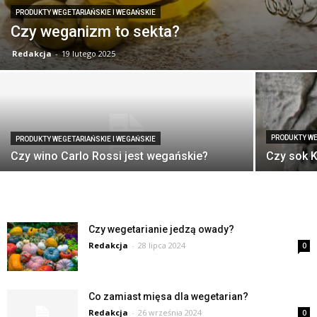
PRODUKTY WEGETARIAŃSKIE I WEGAŃSKIE
Czy weganizm to sekta?
Redakcja
-
19 lutego 2025
PRODUKTY WE
PRODUKTY WEGETARIAŃSKIE I WEGAŃSKIE
Czy wino Carlo Rossi jest wegańskie?
Czy sok K
Czy wegetarianie jedzą owady?
Redakcja
-
28 lipca 2024
0
Co zamiast mięsa dla wegetarian?
Redakcja
-
26 września 2024
0