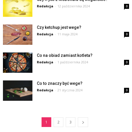
Redakcja
-
12 października 2024
0
Czy ketchup jest wege?
Redakcja
-
11 maja 2024
0
Co na obiad zamiast kotleta?
Redakcja
-
1 października 2024
0
Co to znaczy być wege?
Redakcja
-
21 stycznia 2024
0
1
2
3