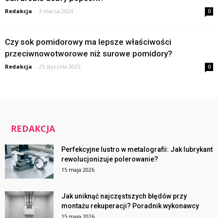
Redakcja
-
3 marca 2024
0
Czy sok pomidorowy ma lepsze właściwości
przeciwnowotworowe niż surowe pomidory?
Redakcja
-
25 stycznia 2025
0
REDAKCJA
Perfekcyjne lustro w metalografii: Jak lubrykant
rewolucjonizuje polerowanie?
15 maja 2026
Jak uniknąć najczęstszych błędów przy
montażu rekuperacji? Poradnik wykonawcy
15 maja 2026