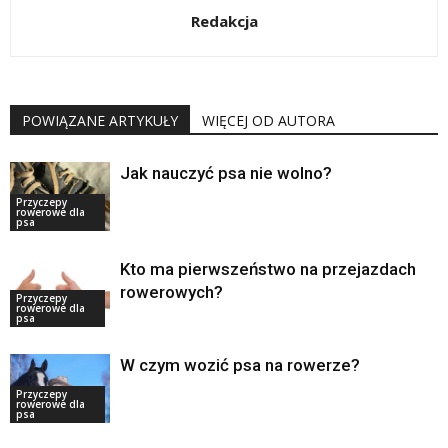
Redakcja
POWIĄZANE ARTYKUŁY
WIĘCEJ OD AUTORA
Jak nauczyć psa nie wolno?
Przyczepy
rowerowe dla
psa
Kto ma pierwszeństwo na przejazdach
rowerowych?
Przyczepy
rowerowe dla
psa
W czym wozić psa na rowerze?
Przyczepy
rowerowe dla
psa