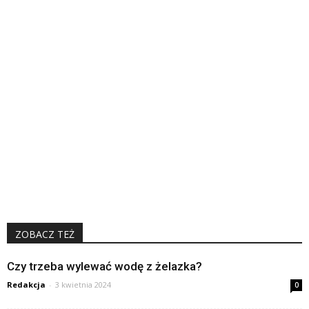
ZOBACZ TEŻ
Czy trzeba wylewać wodę z żelazka?
Redakcja
-
3 kwietnia 2024
0