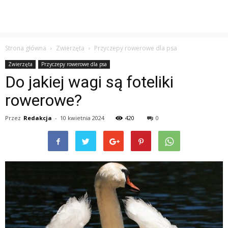
Strona główna
Zwierzęta
Przyczepy rowerowe dla psa
Zwierzęta
Przyczepy rowerowe dla psa
Do jakiej wagi są foteliki
rowerowe?
Przez
Redakcja
-
10 kwietnia 2024
420
0