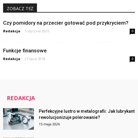
ZOBACZ TEŻ
Czy pomidory na przecier gotować pod przykryciem?
Redakcja
-
5 stycznia 2025
0
Funkcje finansowe
Redakcja
-
27 lipca 2018
0
REDAKCJA
Perfekcyjne lustro w metalografii: Jak lubrykant
rewolucjonizuje polerowanie?
15 maja 2026