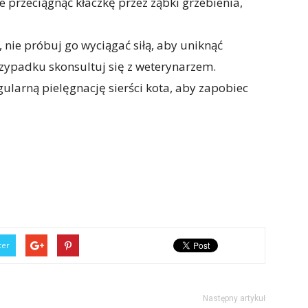
 przeciągnąć kłaczkę przez ząbki grzebienia,
y, nie próbuj go wyciągać siłą, aby uniknąć
zypadku skonsultuj się z weterynarzem.
gularną pielęgnację sierści kota, aby zapobiec
ter
Następny artykuł