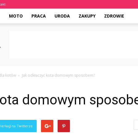
takt
E
MOTO
PRACA
URODA
ZAKUPY
ZDROWIE
dla kotów
Jak odkłaczyć kota domowym sposobem?
 kota domowym sposo
ierkaj) na Twitterze