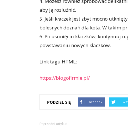
4. Możesz również spróbować delikatnie
aby ją rozluźnić.
5. Jeśli kłaczek jest zbyt mocno utknięt
bolesnych doznań dla kota. W takim pr
6. Po usunięciu kłaczków, kontynuuj re
powstawaniu nowych kłaczków.
Link tagu HTML:
https://blogofirmie.pl/
PODZIEL SIĘ
Facebook
Twit
Poprzedni artykuł