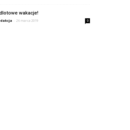
dlotowe wakacje!
dakcja
-
26 marca 2019
0