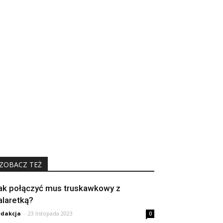
ZOBACZ TEŻ
ak połączyć mus truskawkowy z
alaretką?
dakcja
-
23 listopada 2023
0