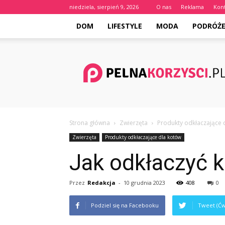
niedziela, sierpień 9, 2026
O nas
Reklama
Kon
DOM
LIFESTYLE
MODA
PODRÓŻ
Pelnakorzysci.pl
Strona główna
Zwierzęta
Produkty odkłaczające 
Zwierzęta
Produkty odkłaczające dla kotów
Jak odkłaczyć
Przez
Redakcja
-
10 grudnia 2023
408
0
Podziel się na Facebooku
Tweet (Ćw