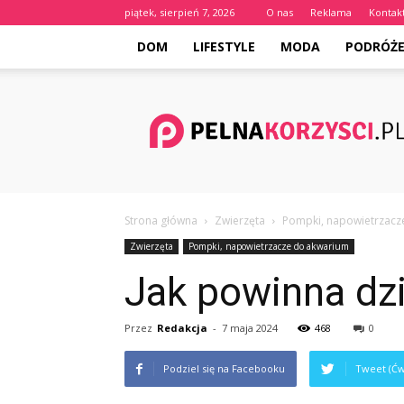
piątek, sierpień 7, 2026
O nas
Reklama
Kontak
DOM
LIFESTYLE
MODA
PODRÓŻ
Pelnakorzysci.pl
Strona główna
Zwierzęta
Pompki, napowietrzacz
Zwierzęta
Pompki, napowietrzacze do akwarium
Jak powinna dz
Przez
Redakcja
-
7 maja 2024
468
0
Podziel się na Facebooku
Tweet (Ćw