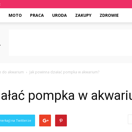
t
E
MOTO
PRACA
URODA
ZAKUPY
ZDROWIE
e do akwarium
Jak powinna działać pompka w akwarium?
iałać pompka w akwar
ierkaj) na Twitterze