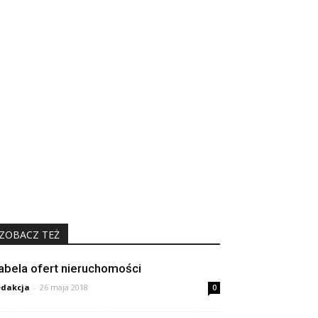
ZOBACZ TEŻ
abela ofert nieruchomości
dakcja
-
26 maja 2018
0