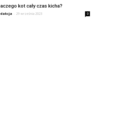
laczego kot cały czas kicha?
dakcja
-
29 września 2023
0