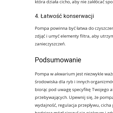
która działa cicho, aby nie zakłócać 
4. Łatwość konserwacji
Pompa powinna być łatwa do czyszczeni
zdjąć i umyć elementy filtra, aby utrzy
zanieczyszczeń.
Podsumowanie
Pompa w akwarium jest niezwykle wa
środowiska dla ryb i innych organizm
biorąc pod uwagę specyfikę Twojego 
przebywających. Upewnij się, że pompa 
wydajność, regulacja przepływu, cicha 
będziesz mógł cieszyć się pięknym i z