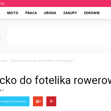
takt
E
MOTO
PRACA
URODA
ZAKUPY
ZDROWIE
a psa
Jak włożyć dziecko do fotelika rowerowego?
ecko do fotelika rower
0
ierkaj) na Twitterze