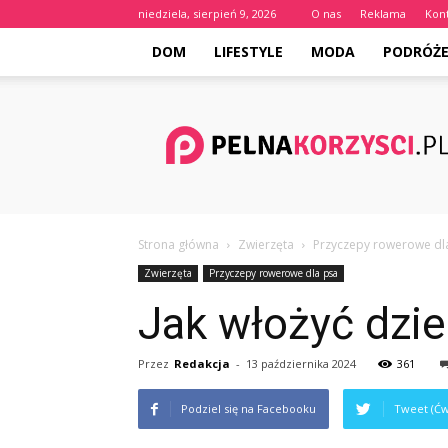
niedziela, sierpień 9, 2026
O nas
Reklama
Kon
DOM
LIFESTYLE
MODA
PODRÓŻ
Pelnakorzysci.pl
Strona główna
Zwierzęta
Przyczepy rowerowe dl
Zwierzęta
Przyczepy rowerowe dla psa
Jak włożyć dzi
Przez
Redakcja
-
13 października 2024
361
Podziel się na Facebooku
Tweet (Ćw