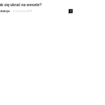
ak się ubrać na wesele?
dakcja
-
2 czerwca 2018
0