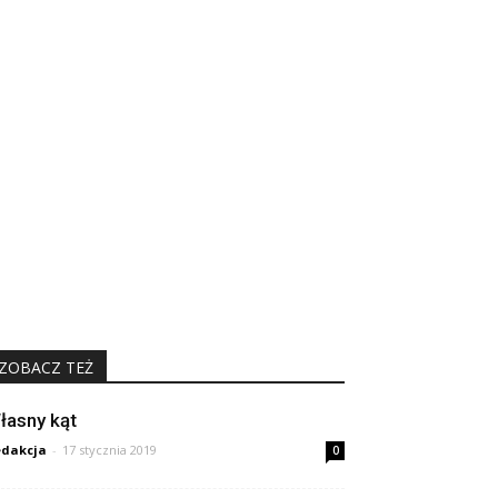
ZOBACZ TEŻ
łasny kąt
dakcja
-
17 stycznia 2019
0