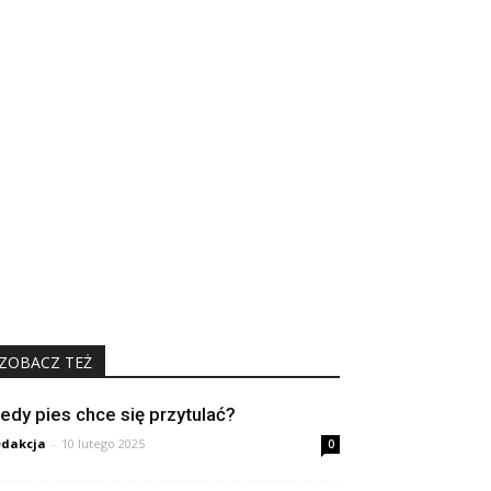
ZOBACZ TEŻ
iedy pies chce się przytulać?
dakcja
-
10 lutego 2025
0