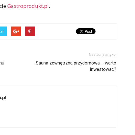
cie
Gastroprodukt.pl
.
ter
Następny artykuł
nu
Sauna zewnętrzna przydomowa – warto
inwestować?
.pl