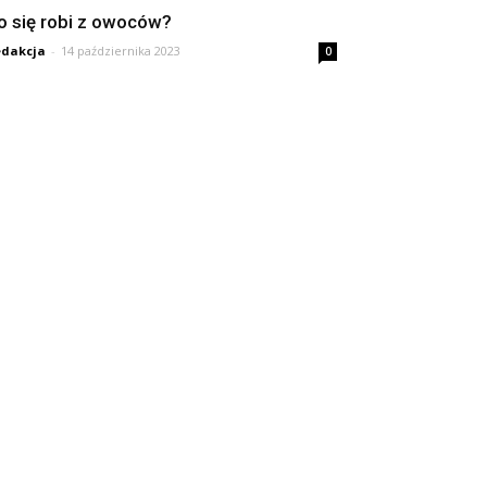
o się robi z owoców?
dakcja
-
14 października 2023
0