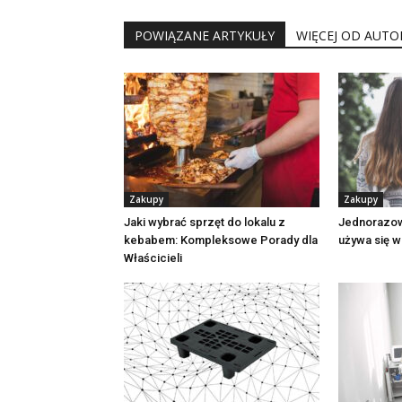
POWIĄZANE ARTYKUŁY
WIĘCEJ OD AUTO
Zakupy
Zakupy
Jaki wybrać sprzęt do lokalu z
Jednorazow
kebabem: Kompleksowe Porady dla
używa się w
Właścicieli