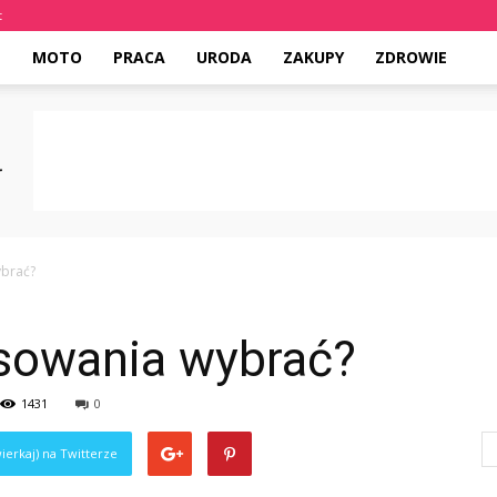
t
E
MOTO
PRACA
URODA
ZAKUPY
ZDROWIE
ybrać?
asowania wybrać?
1431
0
ierkaj) na Twitterze