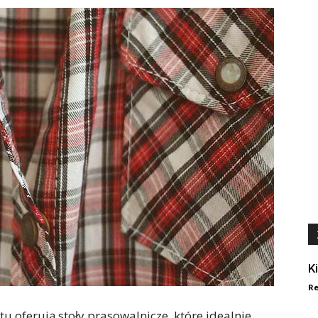
K
Re
u oferują stoły prasowalnicze, które idealnie