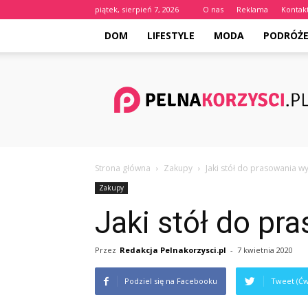
piątek, sierpień 7, 2026
O nas
Reklama
Kontak
DOM
LIFESTYLE
MODA
PODRÓŻ
Pelnakorzysci.pl
Strona główna
Zakupy
Jaki stół do prasowania w
Zakupy
Jaki stół do pr
Przez
Redakcja Pelnakorzysci.pl
-
7 kwietnia 2020
Podziel się na Facebooku
Tweet (Ćw