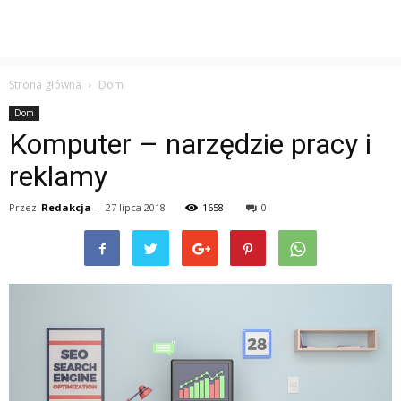
Strona główna
Dom
Dom
Komputer – narzędzie pracy i
reklamy
Przez
Redakcja
-
27 lipca 2018
1658
0