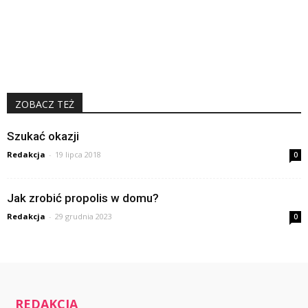
ZOBACZ TEŻ
Szukać okazji
Redakcja
-
19 lipca 2018
0
Jak zrobić propolis w domu?
Redakcja
-
29 grudnia 2023
0
REDAKCJA