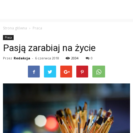
Strona główna
Praca
Praca
Pasją zarabiaj na życie
Przez
Redakcja
-
6 czerwca 2018
2034
0