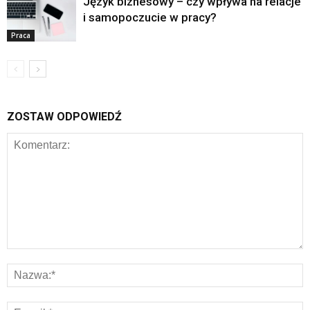
Język biznesowy – czy wpływa na relacje
i samopoczucie w pracy?
Praca
ZOSTAW ODPOWIEDŹ