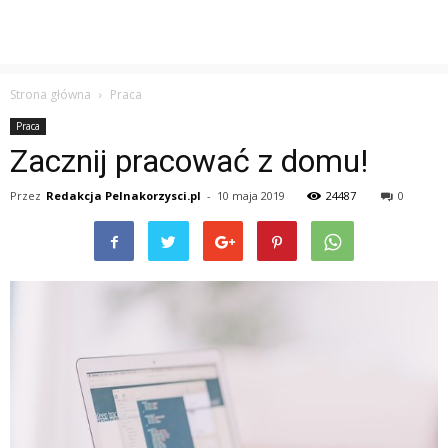
Strona główna
Praca
Praca
Zacznij pracować z domu!
Przez
Redakcja Pelnakorzysci.pl
-
10 maja 2019
24487
0