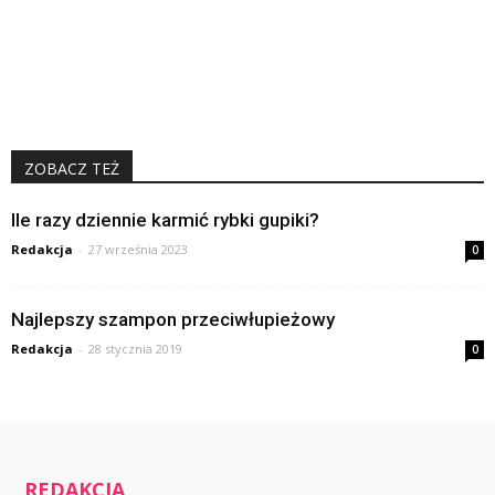
ZOBACZ TEŻ
Ile razy dziennie karmić rybki gupiki?
Redakcja
-
27 września 2023
0
Najlepszy szampon przeciwłupieżowy
Redakcja
-
28 stycznia 2019
0
REDAKCJA