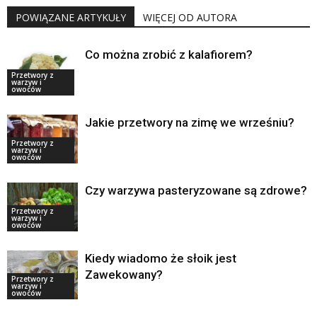
POWIĄZANE ARTYKUŁY
WIĘCEJ OD AUTORA
Co można zrobić z kalafiorem?
Przetwory z
warzyw i
owoców
Jakie przetwory na zimę we wrześniu?
Przetwory z
warzyw i
owoców
Czy warzywa pasteryzowane są zdrowe?
Przetwory z
warzyw i
owoców
Kiedy wiadomo że słoik jest
Zawekowany?
Przetwory z
warzyw i
owoców