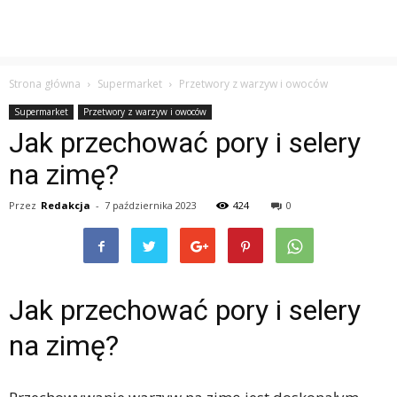
Strona główna
Supermarket
Przetwory z warzyw i owoców
Supermarket
Przetwory z warzyw i owoców
Jak przechować pory i selery
na zimę?
Przez
Redakcja
-
7 października 2023
424
0
Jak przechować pory i selery
na zimę?