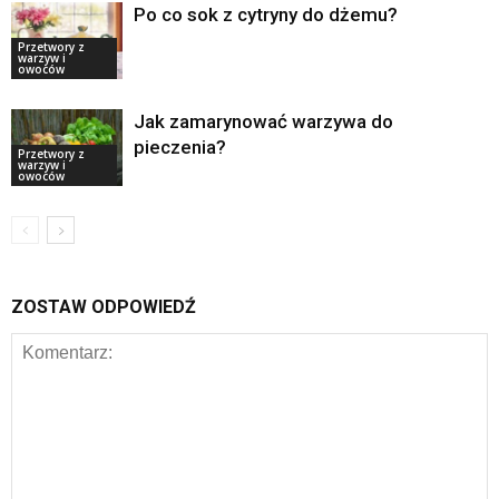
Po co sok z cytryny do dżemu?
Przetwory z
warzyw i
owoców
Jak zamarynować warzywa do
pieczenia?
Przetwory z
warzyw i
owoców
ZOSTAW ODPOWIEDŹ