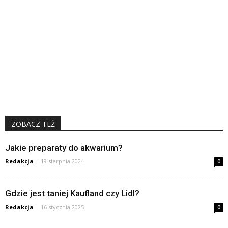
ZOBACZ TEŻ
Jakie preparaty do akwarium?
Redakcja
-
19 sierpnia 2024
0
Gdzie jest taniej Kaufland czy Lidl?
Redakcja
-
16 stycznia 2025
0