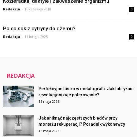
Kozieradka, daktyle i zakwaszenie organizmu
Redakcja
-
16 czerwca 2018
0
Po co sok z cytryny do dżemu?
Redakcja
-
11 lutego 2025
0
REDAKCJA
Perfekcyjne lustro w metalografii: Jak lubrykant
rewolucjonizuje polerowanie?
15 maja 2026
Jak uniknąć najczęstszych błędów przy
montażu rekuperacji? Poradnik wykonawcy
15 maja 2026