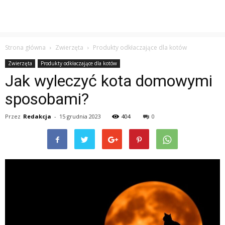
Strona główna
Zwierzęta
Produkty odkłaczające dla kotów
Zwierzęta
Produkty odkłaczające dla kotów
Jak wyleczyć kota domowymi
sposobami?
Przez
Redakcja
-
15 grudnia 2023
404
0