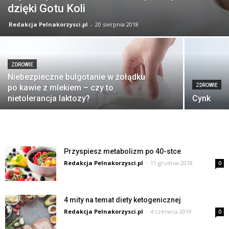
dzięki Gotu Koli
Redakcja Pelnakorzysci.pl
-
20 sierpnia 2018
ZDROWIE
Niebezpieczne bulgotanie w żołądku
ZDROWIE
po kawie z mlekiem – czy to
nietolerancja laktozy?
Cynk
Przyspiesz metabolizm po 40-stce
Redakcja Pelnakorzysci.pl
-
11 grudnia 2018
0
4 mity na temat diety ketogenicznej
Redakcja Pelnakorzysci.pl
-
4 czerwca 2019
0