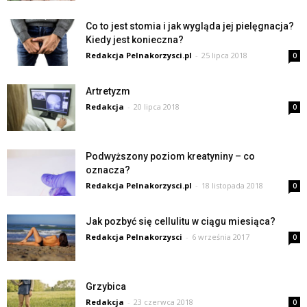
Co to jest stomia i jak wygląda jej pielęgnacja?
Kiedy jest konieczna?
Redakcja Pelnakorzysci.pl
-
25 lipca 2018
0
Artretyzm
Redakcja
-
20 lipca 2018
0
Podwyższony poziom kreatyniny – co
oznacza?
Redakcja Pelnakorzysci.pl
-
18 listopada 2018
0
Jak pozbyć się cellulitu w ciągu miesiąca?
Redakcja Pelnakorzysci
-
6 września 2017
0
Grzybica
Redakcja
-
23 czerwca 2018
0