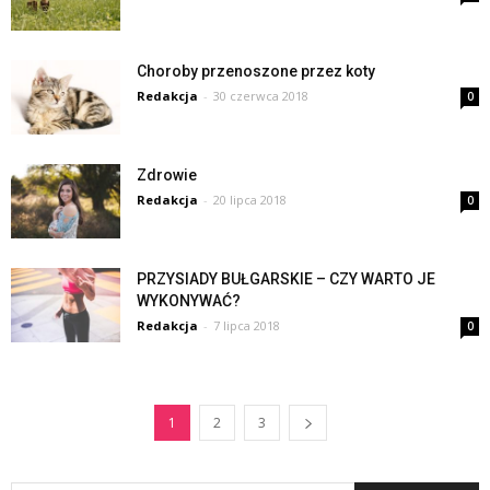
Choroby przenoszone przez koty
Redakcja
-
30 czerwca 2018
0
Zdrowie
Redakcja
-
20 lipca 2018
0
PRZYSIADY BUŁGARSKIE – CZY WARTO JE
WYKONYWAĆ?
Redakcja
-
7 lipca 2018
0
1
2
3